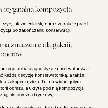
ta oryginalna kompozycja
zyć, jak zmieniał się obraz w trakcie prac i 
ozycja po zakończeniu konserwacji.
a znaczenie dla galerii, 
jonerów
dlaczego pełna diagnostyka konserwatorska – 
ać każdą decyzję konserwatorską, a także 
lub zakupem dzieła. To, co widać gołym 
torii obrazu, a ukryta pod nią kompozycja 
zną, historyczną i rynkową.
y lub kolekcjonujesz sztukę i podejrzewasz, że 