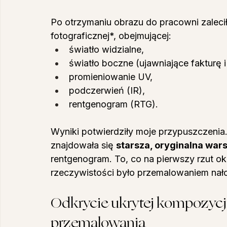
Po otrzymaniu obrazu do pracowni zaleci
fotograficznej*, obejmującej:
światło widzialne,
światło boczne (ujawniające fakturę i
promieniowanie UV,
podczerwień (IR),
rentgenogram (RTG).
Wyniki potwierdziły moje przypuszczenia
znajdowała się 
starsza, oryginalna war
rentgenogram. To, co na pierwszy rzut ok
rzeczywistości było przemalowaniem na
Odkrycie ukrytej kompozycji
przemalowania