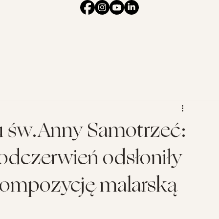
u św.Anny Samotrzeć:
podczerwień odsłoniły
 kompozycję malarską