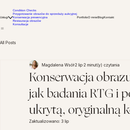
Condition Checks
Przygotowanie obrazów do sprzedaży aukcyjnej
Usługi
Konserwacja prewencyjna
Portfolio
O mnie
Blog
Kontakt
Restauracja obrazów
Konsultacje
All Posts
Magdalena Wsół
2 lip
2 minut(y) czytania
Konserwacja obraz
jak badania RTG i 
ukrytą, oryginalną
Zaktualizowano:
3 lip