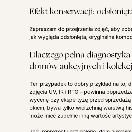
Efekt konserwacji: odsłonię
Zapraszam do przejrzenia zdjęć, aby zobac
jak wygląda odsłonięta, oryginalna komp
Dlaczego pełna diagnostyka m
domów aukcyjnych i kolekc
Ten przypadek to dobry przykład na to, 
zdjęcia UV, IR i RTG – powinna poprzedz
wycenę czy ekspertyzę przed sprzedażą 
okiem, bywa tylko wierzchnią warstwą his
może mieć zupełnie inną wartość artystyc
Jeśli reprezentujesz galerię, dom aukcyjn